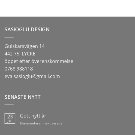
SASIOGLU DESIGN
Gulskärsvägen 14
442 75 LYCKE
öppet efter överenskommelse
0768 988118
eva.sasioglu@gmail.com
SENASTE NYTT
Gott nytt år!
23
jan
för
Kommentarer inaktiverade
Gott
nytt