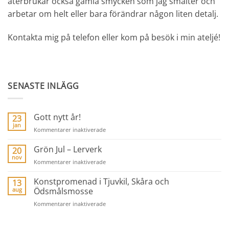
återbrukar också gamla smycken som jag smälter och
arbetar om helt eller bara förändrar någon liten detalj.
Kontakta mig på telefon eller kom på besök i min ateljé!
SENASTE INLÄGG
Gott nytt år!
23
jan
för
Kommentarer inaktiverade
Gott
nytt
Grön Jul – Lerverk
20
år!
nov
för
Kommentarer inaktiverade
Grön
Jul
Konstpromenad i Tjuvkil, Skåra och
13
–
aug
Ödsmålsmosse
Lerverk
för
Kommentarer inaktiverade
Konstpromenad
i