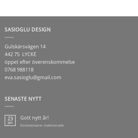
Tjuvkil,
Skåra
och
Ödsmålsmosse
SASIOGLU DESIGN
Gulskärsvägen 14
442 75 LYCKE
öppet efter överenskommelse
0768 988118
eva.sasioglu@gmail.com
SENASTE NYTT
Gott nytt år!
23
jan
för
Kommentarer inaktiverade
Gott
nytt