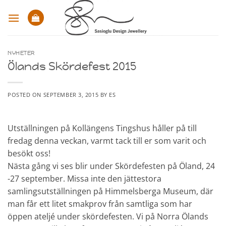
Skip
to
content
NYHETER
Ölands Skördefest 2015
POSTED ON
SEPTEMBER 3, 2015
BY
ES
Utställningen på Kollängens Tingshus håller på till
fredag denna veckan, varmt tack till er som varit och
besökt oss!
Nästa gång vi ses blir under
Skördefesten på Öland, 24
-27 september
. Missa inte den jättestora
samlingsutställningen på Himmelsberga Museum, där
man får ett litet smakprov från samtliga som har
öppen ateljé under skördefesten. Vi på
Norra Ölands