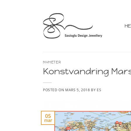
Skip
to
content
H
NYHETER
Konstvandring Mars
POSTED ON
MARS 5, 2018
BY
ES
05
mar