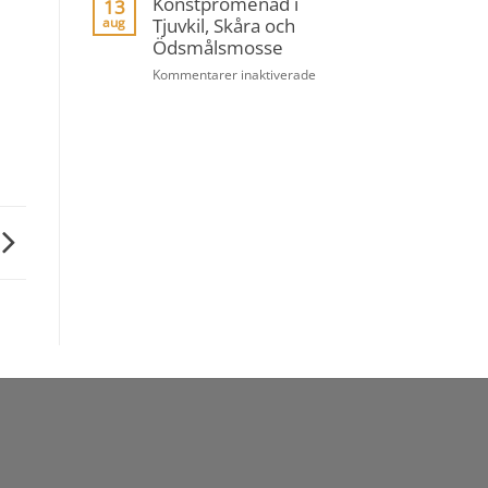
Konstpromenad i
13
–
Tjuvkil, Skåra och
aug
Lerverk
Ödsmålsmosse
för
Kommentarer inaktiverade
Konstpromenad
i
Tjuvkil,
Skåra
och
Ödsmålsmosse