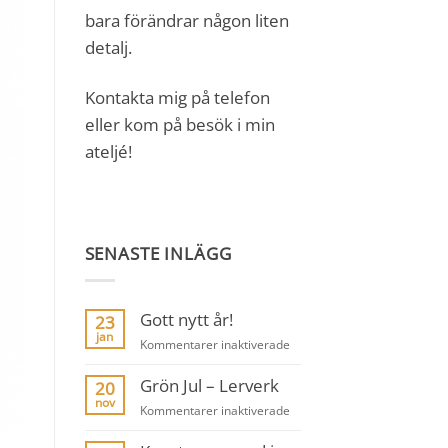
bara förändrar någon liten
detalj.
Kontakta mig på telefon
eller kom på besök i min
ateljé!
SENASTE INLÄGG
Gott nytt år!
23
jan
för
Kommentarer inaktiverade
Gott
Grön Jul – Lerverk
nytt
20
år!
nov
för
Kommentarer inaktiverade
Grön
Jul