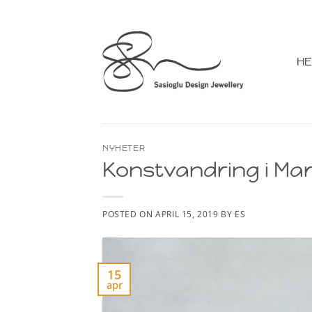
Skip
to
content
H
NYHETER
Konstvandring i Ma
POSTED ON
APRIL 15, 2019
BY
ES
15
apr