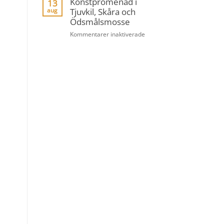
Konstpromenad i
13
–
Tjuvkil, Skåra och
aug
Lerverk
Ödsmålsmosse
för
Kommentarer inaktiverade
Konstpromenad
i
Tjuvkil,
Skåra
och
Ödsmålsmosse