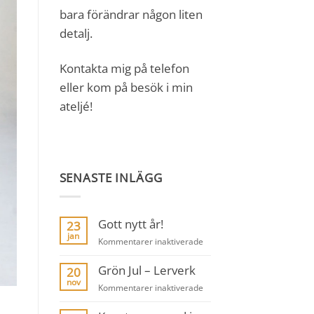
bara förändrar någon liten
detalj.
Kontakta mig på telefon
eller kom på besök i min
ateljé!
SENASTE INLÄGG
Gott nytt år!
23
jan
för
Kommentarer inaktiverade
Gott
Grön Jul – Lerverk
nytt
20
år!
nov
för
Kommentarer inaktiverade
Grön
Jul